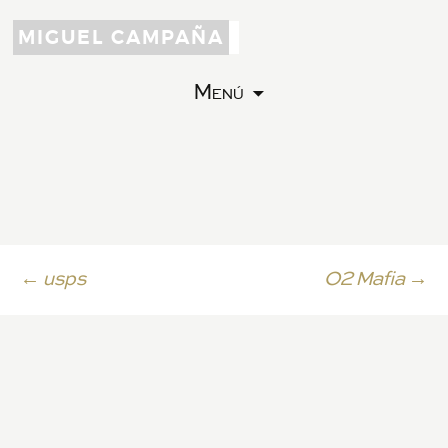
MIGUEL CAMPAÑA
Menú
Ir
←
usps
O2 Mafia
→
a
la