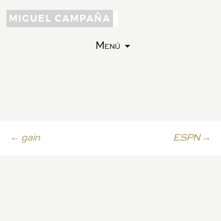
MIGUEL CAMPAÑA
Menú
Ir
←
gain
ESPN
→
a
la