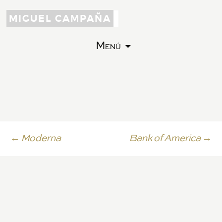
MIGUEL CAMPAÑA
Menú
Ir
←
Moderna
Bank of America
→
a
la