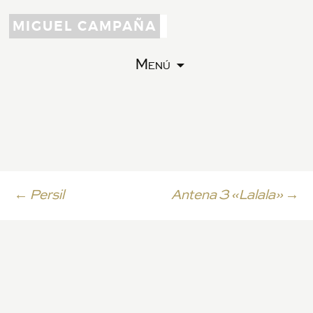
MIGUEL CAMPAÑA
Menú
Ir
←
Persil
Antena 3 «Lalala»
→
a
la