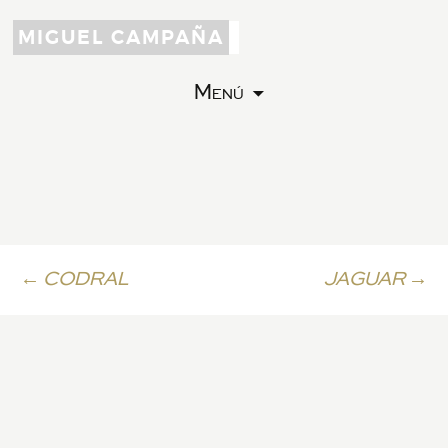
MIGUEL CAMPAÑA
Menú
Ir
←
CODRAL
JAGUAR
→
a
la