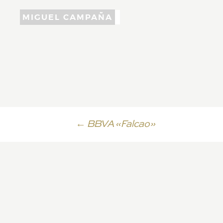
MIGUEL CAMPAÑA
Ir
←
BBVA «Falcao»
a
la