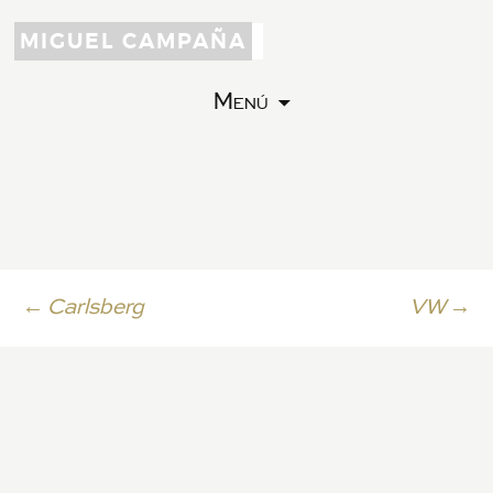
MIGUEL CAMPAÑA
Menú
Ir
←
Carlsberg
VW
→
a
la