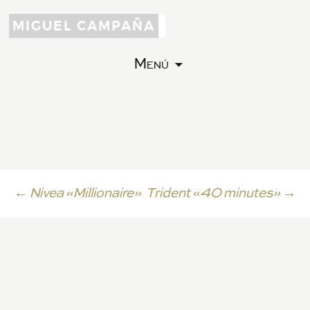
MIGUEL CAMPAÑA
Menú
Ir
←
Nivea «Millionaire»
Trident «40 minutes»
→
a
la