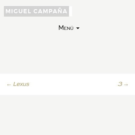
MIGUEL CAMPAÑA
Menú
Ir
←
Lexus
3
→
a
la